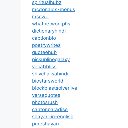
spiritualhubz
mcdonalds-menus
mscwb
whatnetworkphs
dictionaryhindi
captionbio
poetrywrites
quoteehub
pickuplinegalaxy
vocabbliss
shivchalisahindi
biostarsworld
blockblastsolverlive
versequotes
photosrush
cantonparadise
shayari-in-english
pureshayari