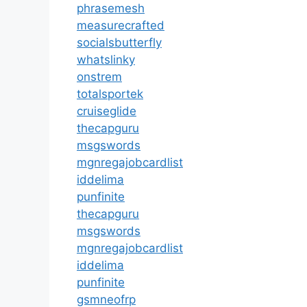
phrasemesh
measurecrafted
socialsbutterfly
whatslinky
onstrem
totalsportek
cruiseglide
thecapguru
msgswords
mgnregajobcardlist
iddelima
punfinite
thecapguru
msgswords
mgnregajobcardlist
iddelima
punfinite
gsmneofrp