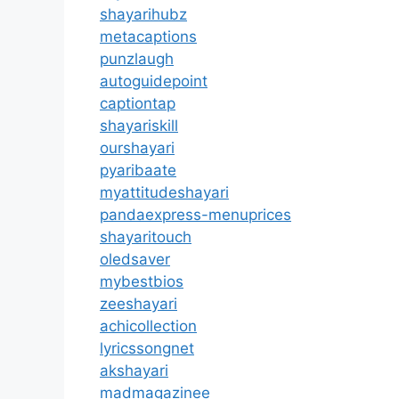
shayarihubz
metacaptions
punzlaugh
autoguidepoint
captiontap
shayariskill
ourshayari
pyaribaate
myattitudeshayari
pandaexpress-menuprices
shayaritouch
oledsaver
mybestbios
zeeshayari
achicollection
lyricssongnet
akshayari
madmagazinee