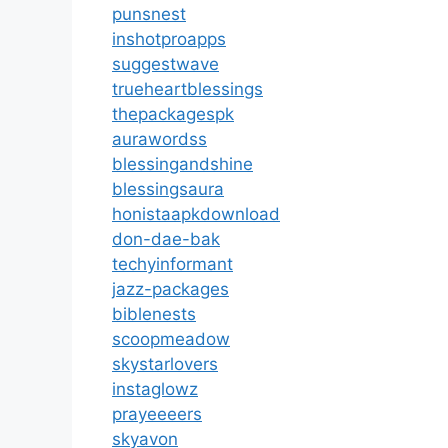
punsnest
inshotproapps
suggestwave
trueheartblessings
thepackagespk
aurawordss
blessingandshine
blessingsaura
honistaapkdownload
don-dae-bak
techyinformant
jazz-packages
biblenests
scoopmeadow
skystarlovers
instaglowz
prayeeeers
skyavon