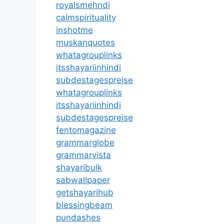
royalsmehndi
calmspirituality
inshotme
muskanquotes
whatagrouplinks
itsshayariinhindi
subdestagespreise
whatagrouplinks
itsshayariinhindi
subdestagespreise
fentomagazine
grammarglobe
grammarvista
shayaribulk
sabwallpaper
getshayarihub
blessingbeam
pundashes